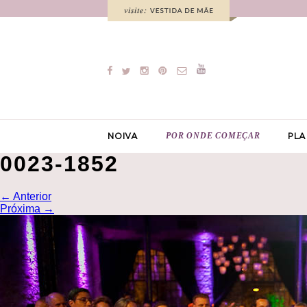
POR ONDE COMEÇAR
NOIVA
PLA
0023-1852
←
Anterior
Próxima
→