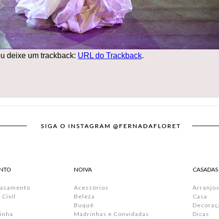
u deixe um trackback:
URL do Trackback
.
NTO
NOIVA
CASADAS
Casamento
Acessórios
Arranjos
Civil
Beleza
Casa
Buquê
Decoraç
inha
Madrinhas e Convidadas
Dicas