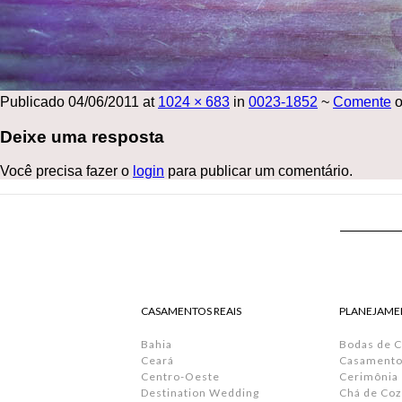
Publicado
04/06/2011
at
1024 × 683
in
0023-1852
~
Comente
o
Deixe uma resposta
Você precisa fazer o
login
para publicar um comentário.
CASAMENTOS REAIS
PLANEJAME
Bahia
Bodas de 
Ceará
Casamento 
Centro-Oeste
Cerimônia
Destination Wedding
Chá de Coz