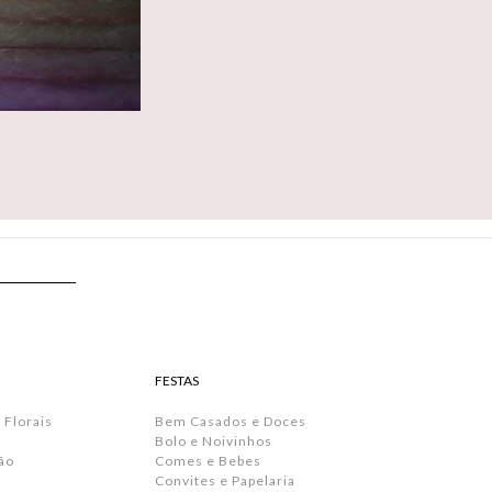
FESTAS
 Florais
Bem Casados e Doces
Bolo e Noivinhos
ão
Comes e Bebes
Convites e Papelaria