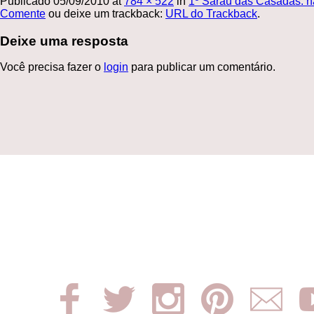
Publicado
05/09/2010
at
784 × 522
in
1º Sarau das Casadas: n
Comente
ou deixe um trackback:
URL do Trackback
.
Deixe uma resposta
Você precisa fazer o
login
para publicar um comentário.