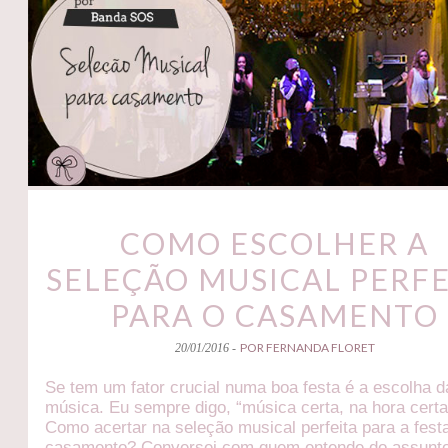
COMO ESCOLHER A
SELEÇÃO MUSICAL PERFE
PARA O CASAMENTO
POR FERNANDA FLORET
20/01/2016 -
Se tem um fator crucial numa boa festa é a escolha d
música. Eu sempre digo, “música certa, na hora certa
Como acertar na seleção musical perfeita para a fest
casamento? Conversei com quem entende do assunt