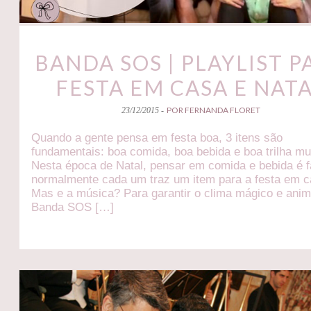
BANDA SOS | PLAYLIST P
FESTA EM CASA E NAT
POR FERNANDA FLORET
23/12/2015 -
Quando a gente pensa em festa boa, 3 itens são
fundamentais: boa comida, boa bebida e boa trilha mu
Nesta época de Natal, pensar em comida e bebida é fá
normalmente cada um traz um item para a festa em c
Mas e a música? Para garantir o clima mágico e anim
Banda SOS […]