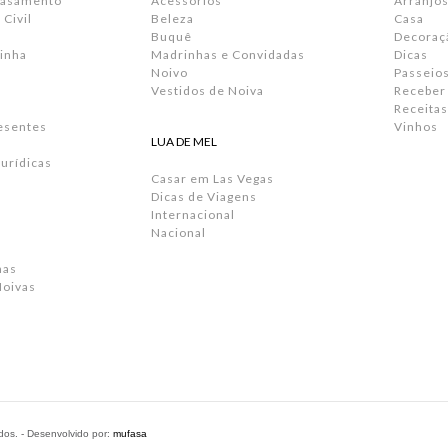
Casamento
Acessórios
Arranjos
Civil
Beleza
Casa
Buquê
Decoraç
inha
Madrinhas e Convidadas
Dicas
Noivo
Passeio
Vestidos de Noiva
Receber
Receitas
resentes
Vinhos
LUA DE MEL
urídicas
Casar em Las Vegas
Dicas de Viagens
Internacional
Nacional
has
Noivas
ados. - Desenvolvido por:
mufasa