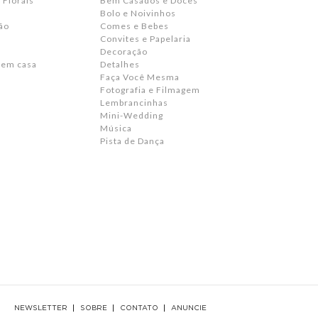
 Florais
Bem Casados e Doces
Bolo e Noivinhos
ão
Comes e Bebes
Convites e Papelaria
s
Decoração
 em casa
Detalhes
Faça Você Mesma
Fotografia e Filmagem
Lembrancinhas
Mini-Wedding
Música
Pista de Dança
NEWSLETTER
SOBRE
CONTATO
ANUNCIE