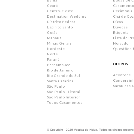
Bahia
Bodas de 
Ceará
Casamento 
Centro-Oeste
Cerimônia
Destination Wedding
Chá de Coz
Distrito Federal
Dicas
Espírito Santo
Dúvidas
Goiás
Etiqueta
Manaus
Lista de P
Minas Gerais
Noivado
Nordeste
Questões J
Norte
Paraná
OUTROS
Pernambuco
Rio de Janeiro
Acontece
Rio Grande do Sul
Conversin
Santa Catarina
Sarau das 
São Paulo
São Paulo - Litoral
São Paulo Interior
Todos Casamentos
© Copyright - 2026 Vestida de Noiva. Todos os direitos reserv