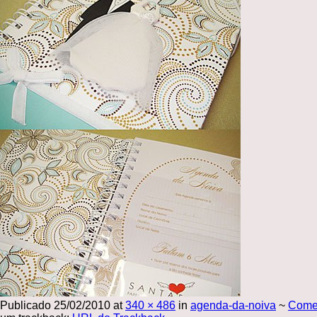
Publicado
25/02/2010
at
340 × 486
in
agenda-da-noiva
~
Come