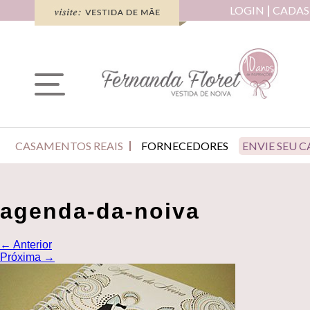
LOGIN
CADAS
CASAMENTOS REAIS
FORNECEDORES
ENVIE SEU 
agenda-da-noiva
←
Anterior
Próxima
→