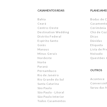
CASAMENTOS REAIS
PLANEJAME
Bahia
Bodas de 
Ceará
Casamento 
Centro-Oeste
Cerimônia
Destination Wedding
Chá de Coz
Distrito Federal
Dicas
Espírito Santo
Dúvidas
Goiás
Etiqueta
Manaus
Lista de P
Minas Gerais
Noivado
Nordeste
Questões J
Norte
Paraná
OUTROS
Pernambuco
Rio de Janeiro
Acontece
Rio Grande do Sul
Conversin
Santa Catarina
Sarau das 
São Paulo
São Paulo - Litoral
São Paulo Interior
Todos Casamentos