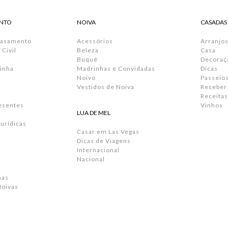
NTO
NOIVA
CASADAS
Casamento
Acessórios
Arranjos
Civil
Beleza
Casa
Buquê
Decoraç
inha
Madrinhas e Convidadas
Dicas
Noivo
Passeio
Vestidos de Noiva
Receber
Receitas
resentes
Vinhos
LUA DE MEL
urídicas
Casar em Las Vegas
Dicas de Viagens
Internacional
Nacional
has
Noivas