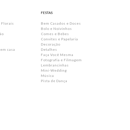
FESTAS
 Florais
Bem Casados e Doces
Bolo e Noivinhos
ão
Comes e Bebes
Convites e Papelaria
s
Decoração
 em casa
Detalhes
Faça Você Mesma
Fotografia e Filmagem
Lembrancinhas
Mini-Wedding
Música
Pista de Dança