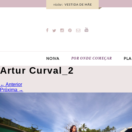
POR ONDE COMEÇAR
NOIVA
PLA
Artur Curval_2
←
Anterior
Próxima
→