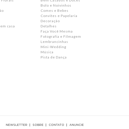
 Florais
Bem Casados e Doces
Bolo e Noivinhos
ão
Comes e Bebes
Convites e Papelaria
s
Decoração
 em casa
Detalhes
Faça Você Mesma
Fotografia e Filmagem
Lembrancinhas
Mini-Wedding
Música
Pista de Dança
NEWSLETTER
SOBRE
CONTATO
ANUNCIE