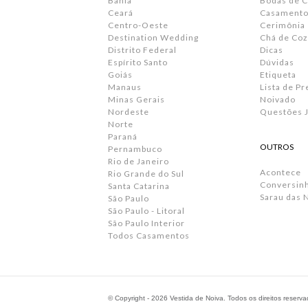
Bahia
Bodas de 
Ceará
Casamento 
Centro-Oeste
Cerimônia
Destination Wedding
Chá de Coz
Distrito Federal
Dicas
Espírito Santo
Dúvidas
Goiás
Etiqueta
Manaus
Lista de P
Minas Gerais
Noivado
Nordeste
Questões J
Norte
Paraná
OUTROS
Pernambuco
Rio de Janeiro
Acontece
Rio Grande do Sul
Conversin
Santa Catarina
Sarau das 
São Paulo
São Paulo - Litoral
São Paulo Interior
Todos Casamentos
© Copyright - 2026 Vestida de Noiva. Todos os direitos reserv