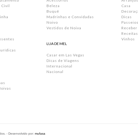
Casamento
Acessórios
Arranjos
Civil
Beleza
Casa
Buquê
Decoraç
inha
Madrinhas e Convidadas
Dicas
Noivo
Passeio
Vestidos de Noiva
Receber
Receitas
resentes
Vinhos
LUA DE MEL
urídicas
Casar em Las Vegas
Dicas de Viagens
Internacional
Nacional
has
Noivas
ados. - Desenvolvido por:
mufasa