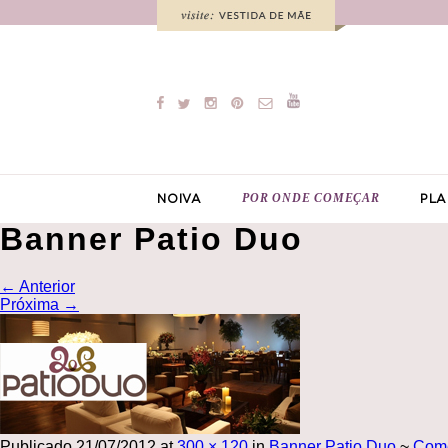
POR ONDE COMEÇAR
NOIVA
PLA
Banner Patio Duo
←
Anterior
Próxima
→
Publicado
21/07/2012
at
300 × 120
in
Banner Patio Duo
~
Com