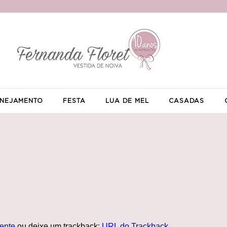
NEJAMENTO
FESTA
LUA DE MEL
CASADAS
ente
ou deixe um trackback:
URL do Trackback
.