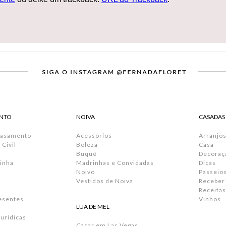
NTO
NOIVA
CASADAS
Casamento
Acessórios
Arranjos
Civil
Beleza
Casa
Buquê
Decoraç
inha
Madrinhas e Convidadas
Dicas
Noivo
Passeio
Vestidos de Noiva
Receber
Receitas
resentes
Vinhos
LUA DE MEL
urídicas
Casar em Las Vegas