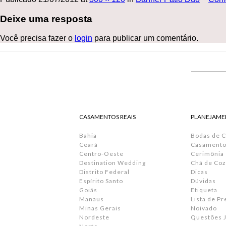
Deixe uma resposta
Você precisa fazer o
login
para publicar um comentário.
CASAMENTOS REAIS
PLANEJAME
Bahia
Bodas de 
Ceará
Casamento 
Centro-Oeste
Cerimônia
Destination Wedding
Chá de Coz
Distrito Federal
Dicas
Espírito Santo
Dúvidas
Goiás
Etiqueta
Manaus
Lista de P
Minas Gerais
Noivado
Nordeste
Questões J