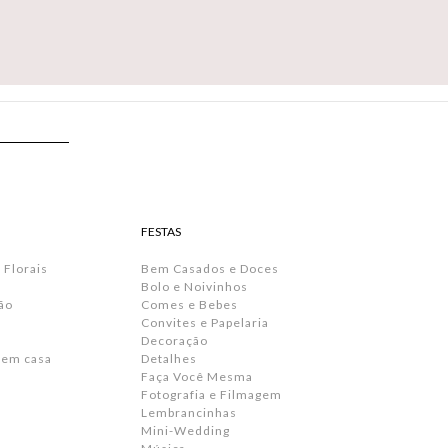
FESTAS
 Florais
Bem Casados e Doces
Bolo e Noivinhos
ão
Comes e Bebes
Convites e Papelaria
s
Decoração
 em casa
Detalhes
Faça Você Mesma
Fotografia e Filmagem
Lembrancinhas
Mini-Wedding