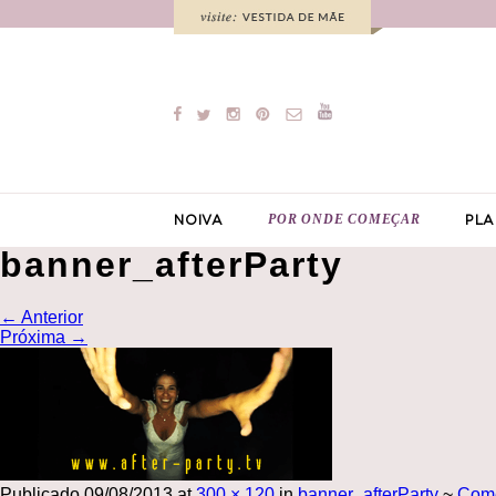
POR ONDE COMEÇAR
NOIVA
PLA
banner_afterParty
←
Anterior
Próxima
→
Publicado
09/08/2013
at
300 × 120
in
banner_afterParty
~
Com