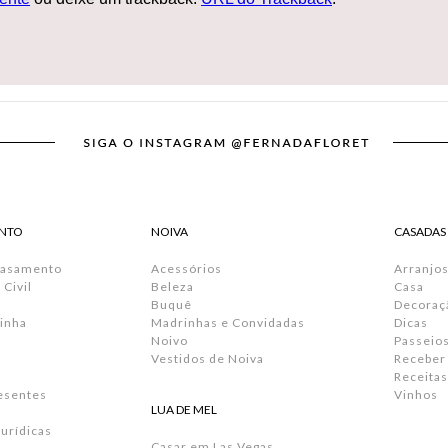
NTO
NOIVA
CASADAS
Casamento
Acessórios
Arranjos
Civil
Beleza
Casa
Buquê
Decoraç
inha
Madrinhas e Convidadas
Dicas
Noivo
Passeio
Vestidos de Noiva
Receber
Receitas
resentes
Vinhos
LUA DE MEL
urídicas
Casar em Las Vegas