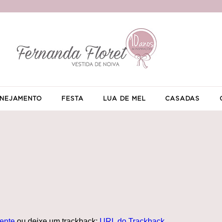
NEJAMENTO
FESTA
LUA DE MEL
CASADAS
ente
ou deixe um trackback:
URL do Trackback
.