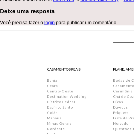
Deixe uma resposta
Você precisa fazer o
login
para publicar um comentário.
CASAMENTOS REAIS
PLANEJAME
Bahia
Bodas de 
Ceará
Casamento 
Centro-Oeste
Cerimônia
Destination Wedding
Chá de Coz
Distrito Federal
Dicas
Espírito Santo
Dúvidas
Goiás
Etiqueta
Manaus
Lista de P
Minas Gerais
Noivado
Nordeste
Questões J