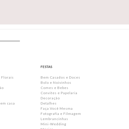
FESTAS
 Florais
Bem Casados e Doces
Bolo e Noivinhos
ão
Comes e Bebes
Convites e Papelaria
s
Decoração
 em casa
Detalhes
Faça Você Mesma
Fotografia e Filmagem
Lembrancinhas
Mini-Wedding