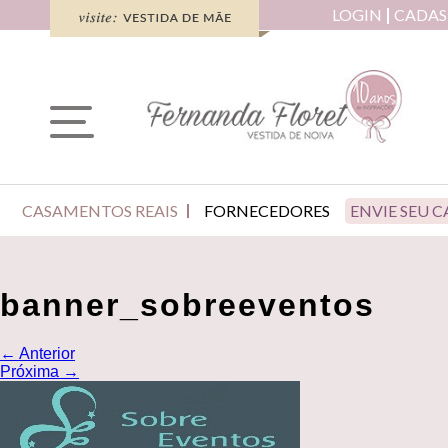
LOGIN
CADAS
CASAMENTOS REAIS
FORNECEDORES
ENVIE SEU 
banner_sobreeventos
←
Anterior
Próxima
→