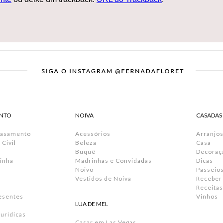
NTO
NOIVA
CASADAS
Casamento
Acessórios
Arranjos
Civil
Beleza
Casa
Buquê
Decoraç
inha
Madrinhas e Convidadas
Dicas
Noivo
Passeio
Vestidos de Noiva
Receber
Receitas
resentes
Vinhos
LUA DE MEL
urídicas
Casar em Las Vegas