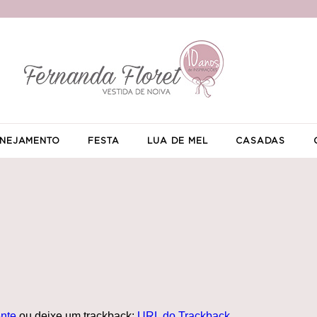
NEJAMENTO
FESTA
LUA DE MEL
CASADAS
nte
ou deixe um trackback:
URL do Trackback
.