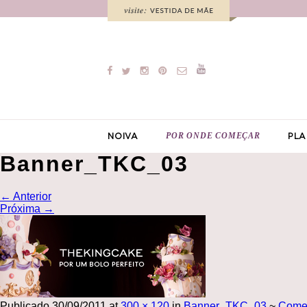
POR ONDE COMEÇAR
NOIVA
PLA
Banner_TKC_03
←
Anterior
Próxima
→
Publicado
30/09/2011
at
300 × 120
in
Banner_TKC_03
~
Come