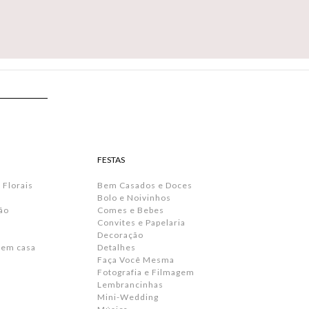
FESTAS
 Florais
Bem Casados e Doces
Bolo e Noivinhos
ão
Comes e Bebes
Convites e Papelaria
s
Decoração
 em casa
Detalhes
Faça Você Mesma
Fotografia e Filmagem
Lembrancinhas
Mini-Wedding