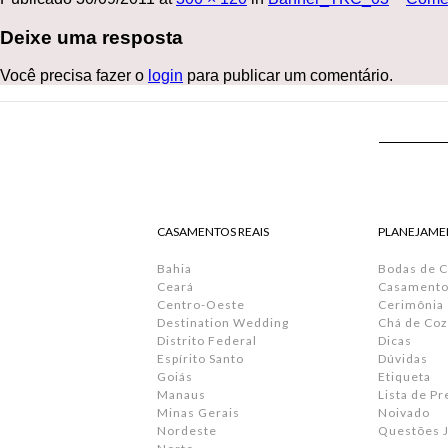
Deixe uma resposta
Você precisa fazer o
login
para publicar um comentário.
CASAMENTOS REAIS
PLANEJAME
Bahia
Bodas de 
Ceará
Casamento 
Centro-Oeste
Cerimônia
Destination Wedding
Chá de Coz
Distrito Federal
Dicas
Espírito Santo
Dúvidas
Goiás
Etiqueta
Manaus
Lista de P
Minas Gerais
Noivado
Nordeste
Questões J