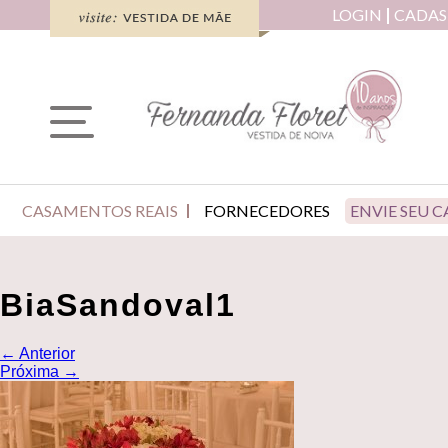
LOGIN
CADAS
CASAMENTOS REAIS
FORNECEDORES
ENVIE SEU 
BiaSandoval1
←
Anterior
Próxima
→