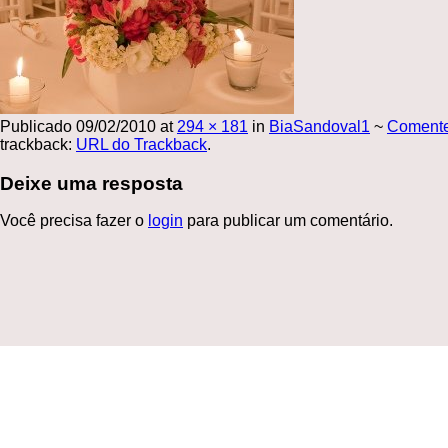
Publicado
09/02/2010
at
294 × 181
in
BiaSandoval1
~
Coment
trackback:
URL do Trackback
.
Deixe uma resposta
Você precisa fazer o
login
para publicar um comentário.