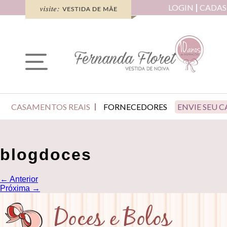
LOGIN
CADAS
CASAMENTOS REAIS
FORNECEDORES
ENVIE SEU 
blogdoces
←
Anterior
Próxima
→