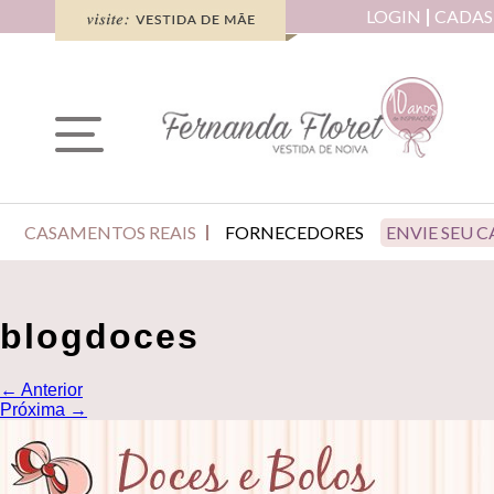
LOGIN
CADAS
CASAMENTOS REAIS
FORNECEDORES
ENVIE SEU 
blogdoces
←
Anterior
Próxima
→