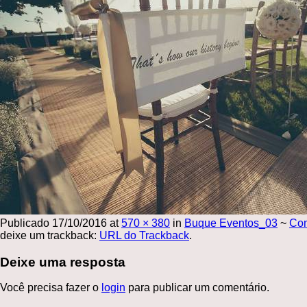
Publicado
17/10/2016
at
570 × 380
in
Buque Eventos_03
~
Co
deixe um trackback:
URL do Trackback
.
Deixe uma resposta
Você precisa fazer o
login
para publicar um comentário.