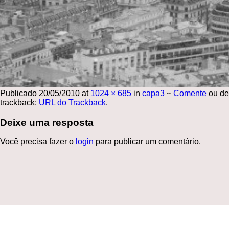
Publicado
20/05/2010
at
1024 × 685
in
capa3
~
Comente
ou de
trackback:
URL do Trackback
.
Deixe uma resposta
Você precisa fazer o
login
para publicar um comentário.