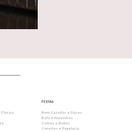
FESTAS
 Florais
Bem Casados e Doces
Bolo e Noivinhos
ão
Comes e Bebes
Convites e Papelaria