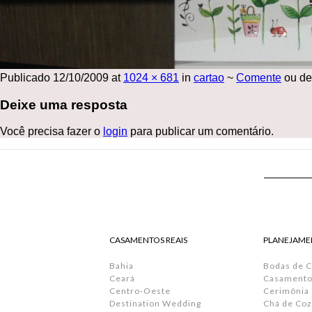
Publicado
12/10/2009
at
1024 × 681
in
cartao
~
Comente
ou de
Deixe uma resposta
Você precisa fazer o
login
para publicar um comentário.
CASAMENTOS REAIS
PLANEJAME
Bahia
Bodas de 
Ceará
Casamento 
Centro-Oeste
Cerimônia
Destination Wedding
Chá de Coz