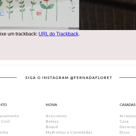
ixe um trackback:
URL do Trackback
.
NTO
NOIVA
CASADAS
Casamento
Acessórios
Arranjos
Civil
Beleza
Casa
Buquê
Decoraç
inha
Madrinhas e Convidadas
Dicas