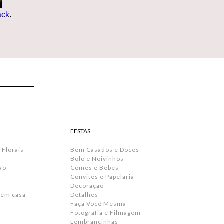
ack
.
FESTAS
 Florais
Bem Casados e Doces
Bolo e Noivinhos
ão
Comes e Bebes
Convites e Papelaria
s
Decoração
 em casa
Detalhes
Faça Você Mesma
Fotografia e Filmagem
Lembrancinhas