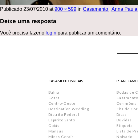
Publicado
23/07/2010
at
900 × 599
in
Casamento | Anna Paula 
Deixe uma resposta
Você precisa fazer o
login
para publicar um comentário.
CASAMENTOS REAIS
PLANEJAME
Bahia
Bodas de 
Ceará
Casamento 
Centro-Oeste
Cerimônia
Destination Wedding
Chá de Coz
Distrito Federal
Dicas
Espírito Santo
Dúvidas
Goiás
Etiqueta
Manaus
Lista de P
Minas Gerais
Noivado