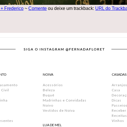
+ Frederico
~
Comente
ou deixe um trackback:
URL do Trackb
NTO
NOIVA
CASADAS
Casamento
Acessórios
Arranjos
Civil
Beleza
Casa
Buquê
Decoraç
inha
Madrinhas e Convidadas
Dicas
Noivo
Passeio
Vestidos de Noiva
Receber
Receitas
resentes
Vinhos
LUA DE MEL