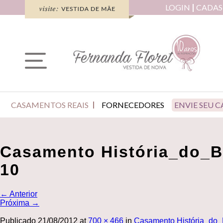
LOGIN
CADAS
CASAMENTOS REAIS
FORNECEDORES
ENVIE SEU 
Casamento História_do_
10
←
Anterior
Próxima
→
Publicado
21/08/2012
at
700 × 466
in
Casamento História_do