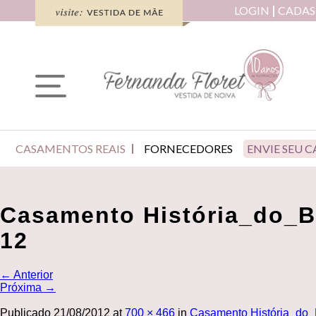
LOGIN
CADAS
CASAMENTOS REAIS
FORNECEDORES
ENVIE SEU 
Casamento História_do_
12
←
Anterior
Próxima
→
Publicado
21/08/2012
at
700 × 466
in
Casamento História_do