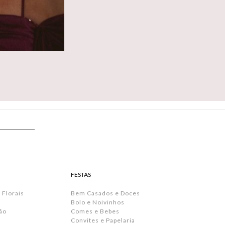
FESTAS
 Florais
Bem Casados e Doces
Bolo e Noivinhos
ão
Comes e Bebes
Convites e Papelaria