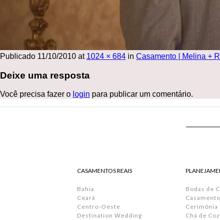
Publicado
11/10/2010
at
1024 × 684
in
Casamento | Melina + 
Deixe uma resposta
Você precisa fazer o
login
para publicar um comentário.
CASAMENTOS REAIS
PLANEJAME
Bahia
Bodas de 
Ceará
Casamento 
Centro-Oeste
Cerimônia
Destination Wedding
Chá de Coz