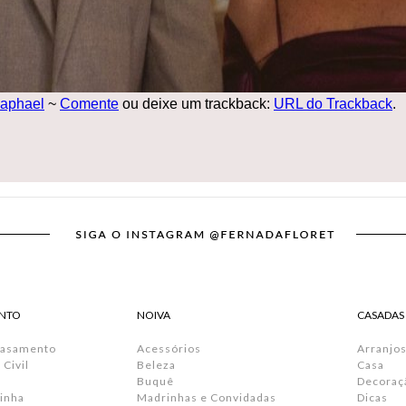
Raphael
~
Comente
ou deixe um trackback:
URL do Trackback
.
NTO
NOIVA
CASADAS
Casamento
Acessórios
Arranjos
Civil
Beleza
Casa
Buquê
Decoraç
inha
Madrinhas e Convidadas
Dicas