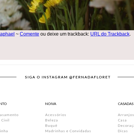
Raphael
~
Comente
ou deixe um trackback:
URL do Trackback
.
NTO
NOIVA
CASADAS
Casamento
Acessórios
Arranjos
Civil
Beleza
Casa
Buquê
Decoraç
inha
Madrinhas e Convidadas
Dicas