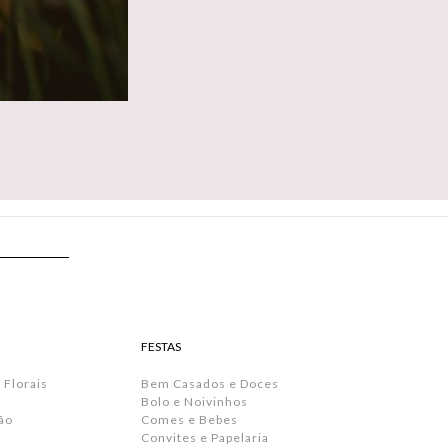
FESTAS
 Florais
Bem Casados e Doces
Bolo e Noivinhos
ão
Comes e Bebes
Convites e Papelaria