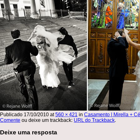
Publicado
17/10/2010
at
560 × 421
in
Casamento | Mirella + C
Comente
ou deixe um trackback:
URL do Trackback
.
Deixe uma resposta