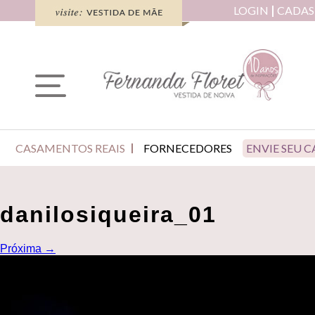
LOGIN
CADAS
CASAMENTOS REAIS
FORNECEDORES
ENVIE SEU 
danilosiqueira_01
Próxima
→