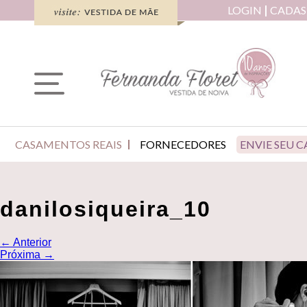
LOGIN
CADAS
CASAMENTOS REAIS
FORNECEDORES
ENVIE SEU 
danilosiqueira_10
←
Anterior
Próxima
→