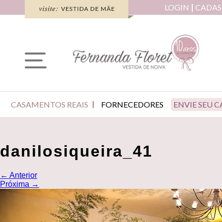
LOGIN
CADAS
CASAMENTOS REAIS
FORNECEDORES
ENVIE SEU 
danilosiqueira_41
←
Anterior
Próxima
→