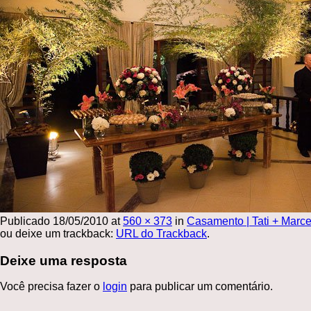
Publicado
18/05/2010
at
560 × 373
in
Casamento | Tati + Marce
ou deixe um trackback:
URL do Trackback
.
Deixe uma resposta
Você precisa fazer o
login
para publicar um comentário.