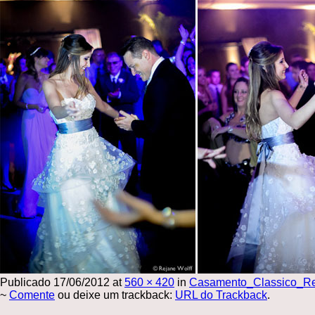
Publicado
17/06/2012
at
560 × 420
in
Casamento_Classico_Re
~
Comente
ou deixe um trackback:
URL do Trackback
.