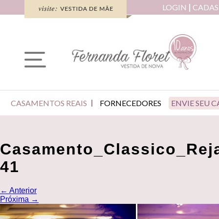
LOGIN
CADAS
CASAMENTOS REAIS
FORNECEDORES
ENVIE SEU 
Casamento_Classico_Rej
41
←
Anterior
Próxima
→