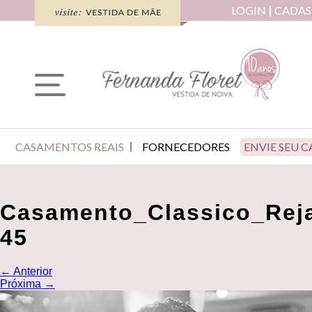
LOGIN
CADAS
CASAMENTOS REAIS
FORNECEDORES
ENVIE SEU 
Casamento_Classico_Rej
45
←
Anterior
Próxima
→