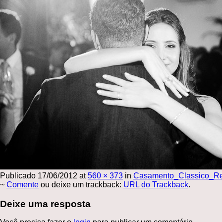
Publicado
17/06/2012
at
560 × 373
in
Casamento_Classico_Re
~
Comente
ou deixe um trackback:
URL do Trackback
.
Deixe uma resposta