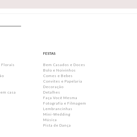
FESTAS
 Florais
Bem Casados e Doces
Bolo e Noivinhos
ão
Comes e Bebes
Convites e Papelaria
s
Decoração
 em casa
Detalhes
Faça Você Mesma
Fotografia e Filmagem
Lembrancinhas
Mini-Wedding
Música
Pista de Dança