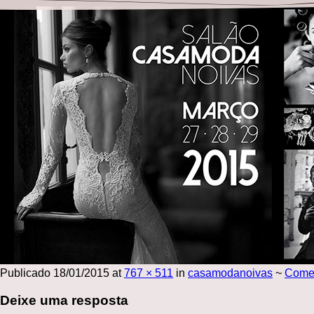
Publicado
18/01/2015
at
767 × 511
in
casamodanoivas
~
Come
Deixe uma resposta