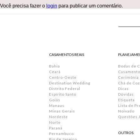
Você precisa fazer o
login
para publicar um comentário.
CASAMENTOS REAIS
PLANEJAME
Bahia
Bodas de 
Ceará
Casamento 
Centro-Oeste
Cerimônia
Destination Wedding
Chá de Coz
Distrito Federal
Dicas
Espírito Santo
Dúvidas
Goiás
Etiqueta
Manaus
Lista de P
Minas Gerais
Noivado
Nordeste
Questões J
Norte
Paraná
OUTROS
Pernambuco
Rio de Janeiro