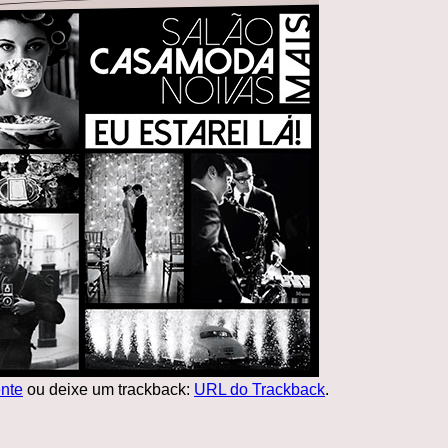
nte
ou deixe um trackback:
URL do Trackback
.