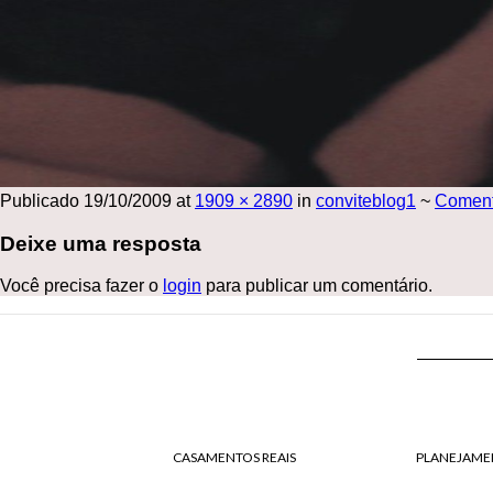
Publicado
19/10/2009
at
1909 × 2890
in
conviteblog1
~
Comen
Deixe uma resposta
Você precisa fazer o
login
para publicar um comentário.
CASAMENTOS REAIS
PLANEJAME