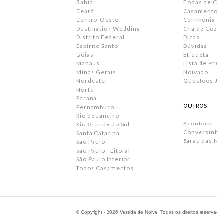
Bahia
Bodas de 
Ceará
Casamento 
Centro-Oeste
Cerimônia
Destination Wedding
Chá de Coz
Distrito Federal
Dicas
Espírito Santo
Dúvidas
Goiás
Etiqueta
Manaus
Lista de P
Minas Gerais
Noivado
Nordeste
Questões J
Norte
Paraná
OUTROS
Pernambuco
Rio de Janeiro
Acontece
Rio Grande do Sul
Conversin
Santa Catarina
Sarau das 
São Paulo
São Paulo - Litoral
São Paulo Interior
Todos Casamentos
© Copyright - 2026 Vestida de Noiva. Todos os direitos reserv