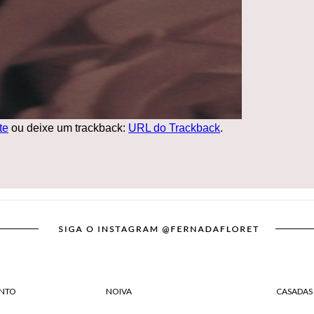
te
ou deixe um trackback:
URL do Trackback
.
NTO
NOIVA
CASADAS