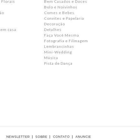
 Florais
Bem Casados e Doces
Bolo e Noivinhos
ão
Comes e Bebes
Convites e Papelaria
s
Decoração
 em casa
Detalhes
Faça Você Mesma
Fotografia e Filmagem
Lembrancinhas
Mini-Wedding
Música
Pista de Dança
NEWSLETTER
SOBRE
CONTATO
ANUNCIE