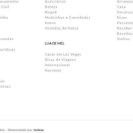
Casamento
Acessórios
Arranjos
Civil
Beleza
Casa
Buquê
Decoraç
inha
Madrinhas e Convidadas
Dicas
Noivo
Passeio
Vestidos de Noiva
Receber
Receitas
resentes
Vinhos
LUA DE MEL
urídicas
Casar em Las Vegas
Dicas de Viagens
Internacional
Nacional
has
Noivas
ados. - Desenvolvido por:
mufasa