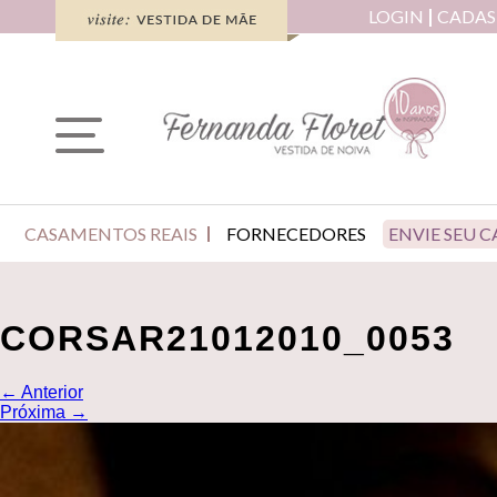
LOGIN
CADAS
CASAMENTOS REAIS
FORNECEDORES
ENVIE SEU 
CORSAR21012010_0053
←
Anterior
Próxima
→