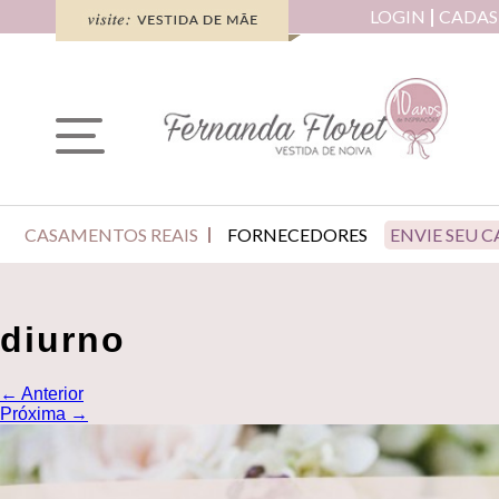
LOGIN
CADAS
CASAMENTOS REAIS
FORNECEDORES
ENVIE SEU 
diurno
←
Anterior
Próxima
→