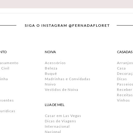
NTO
NOIVA
CASADAS
Casamento
Acessórios
Arranjos
Civil
Beleza
Casa
Buquê
Decoraç
inha
Madrinhas e Convidadas
Dicas
Noivo
Passeio
Vestidos de Noiva
Receber
Receitas
resentes
Vinhos
LUA DE MEL
urídicas
Casar em Las Vegas
Dicas de Viagens
Internacional
Nacional