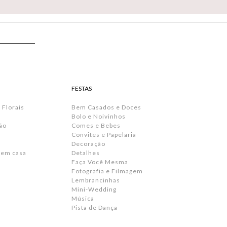
FESTAS
 Florais
Bem Casados e Doces
Bolo e Noivinhos
ão
Comes e Bebes
Convites e Papelaria
s
Decoração
 em casa
Detalhes
Faça Você Mesma
Fotografia e Filmagem
Lembrancinhas
Mini-Wedding
Música
Pista de Dança