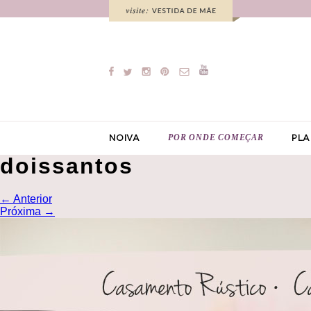
POR ONDE COMEÇAR
NOIVA
PLA
doissantos
←
Anterior
Próxima
→