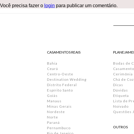
Você precisa fazer o
login
para publicar um comentário.
CASAMENTOS REAIS
PLANEJAME
Bahia
Bodas de 
Ceará
Casamento 
Centro-Oeste
Cerimônia
Destination Wedding
Chá de Coz
Distrito Federal
Dicas
Espírito Santo
Dúvidas
Goiás
Etiqueta
Manaus
Lista de P
Minas Gerais
Noivado
Nordeste
Questões J
Norte
Paraná
OUTROS
Pernambuco
Rio de Janeiro