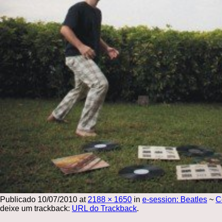
Publicado
10/07/2010
at
2188 × 1650
in
e-session: Beatles
~
C
deixe um trackback:
URL do Trackback
.