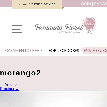
LOGIN
CADAS
CASAMENTOS REAIS
FORNECEDORES
ENVIE SEU 
morango2
←
Anterior
Próxima
→