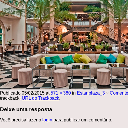
Publicado
05/02/2015
at
571 × 380
in
Estanplaza_3
~
Coment
trackback:
URL do Trackback
.
Deixe uma resposta
Você precisa fazer o
login
para publicar um comentário.