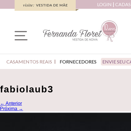
LOGIN
CADAS
CASAMENTOS REAIS
FORNECEDORES
ENVIE SEU 
fabiolaub3
←
Anterior
Próxima
→