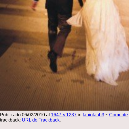
Publicado
06/02/2010
at
1647 × 1237
in
fabiolaub3
~
Comente
trackback:
URL do Trackback
.