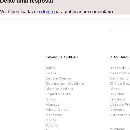
Deixe uma resposta
Você precisa fazer o
login
para publicar um comentário.
CASAMENTOS REAIS
PLANEJAME
Bahia
Bodas de 
Ceará
Casamento 
Centro-Oeste
Cerimônia
Destination Wedding
Chá de Coz
Distrito Federal
Dicas
Espírito Santo
Dúvidas
Goiás
Etiqueta
Manaus
Lista de P
Minas Gerais
Noivado
Nordeste
Questões J
Norte
Paraná
OUTROS