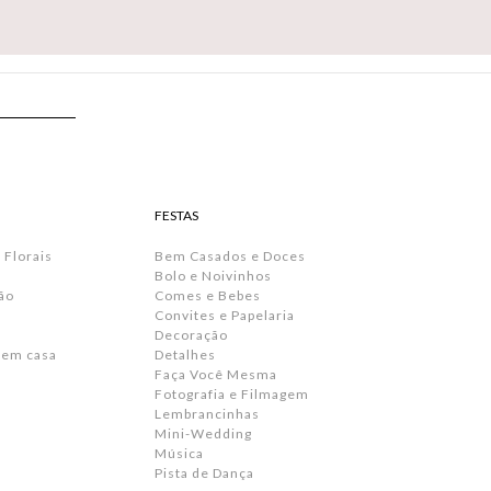
FESTAS
 Florais
Bem Casados e Doces
Bolo e Noivinhos
ão
Comes e Bebes
Convites e Papelaria
s
Decoração
 em casa
Detalhes
Faça Você Mesma
Fotografia e Filmagem
Lembrancinhas
Mini-Wedding
Música
Pista de Dança