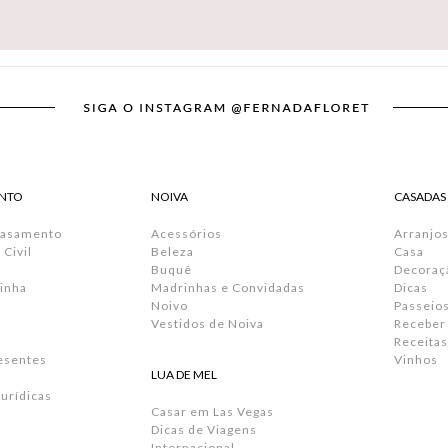
NTO
NOIVA
CASADAS
Casamento
Acessórios
Arranjos
Civil
Beleza
Casa
Buquê
Decoraç
inha
Madrinhas e Convidadas
Dicas
Noivo
Passeio
Vestidos de Noiva
Receber
Receitas
resentes
Vinhos
LUA DE MEL
urídicas
Casar em Las Vegas
Dicas de Viagens
Internacional