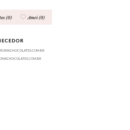
os (0)
Amei (
0
)
NECEDOR
HROMACHOCOLATES.COM.BR
OMACHOCOLATES.COM.BR