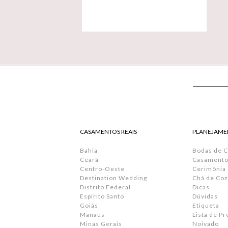
CASAMENTOS REAIS
PLANEJAME
Bahia
Bodas de 
Ceará
Casamento 
Centro-Oeste
Cerimônia
Destination Wedding
Chá de Coz
Distrito Federal
Dicas
Espírito Santo
Dúvidas
Goiás
Etiqueta
Manaus
Lista de P
Minas Gerais
Noivado