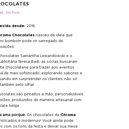
OCOLATES
A -
São Paulo
ecida desde:
2016.
roma Chocolates
nasceu da ideia que
o bombom pode vir carregado de
nsações.
chocolatier Samantha Lewandowski e o
blicitária Teresa Badi, as sócias buscaram
ute chocolaterie para trazer aos eventos
há de mais sofisticado, explorando sabores e
ando em surpreender os clientes, não só
 também pelo olhar.
colates são pintados a mão, personalizáveis
siões, produzidos de maneira artesanal com
late belga.
a ama porque:
Os chocolates da
Chroma
ofisticados e modernos! Você ainda pode
s com os tons da festa e deixar sua mesa