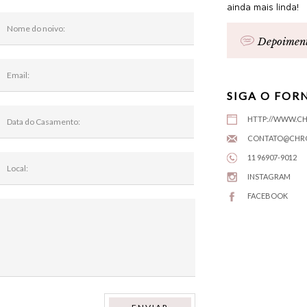
ainda mais linda!
Depoiment
SIGA O FOR
HTTP://WWW.C
CONTATO@CHR
11 96907-9012
INSTAGRAM
FACEBOOK