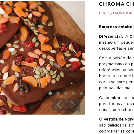
CHROMA CH
DOCES, LEMBRANCINH
Empresa estabel
Diferencial:
A
Ch
mesmo um pequen
descobertas e se
Com a paixão da 
pragmatismo da pu
referências na ha
brasileiros o que 
cores sempre pens
pelo paladar, mas
Os bombons e cho
para todas as oca
o mais puro choco
O Vestida de Noiv
são deliciosos, s
coordenar as core