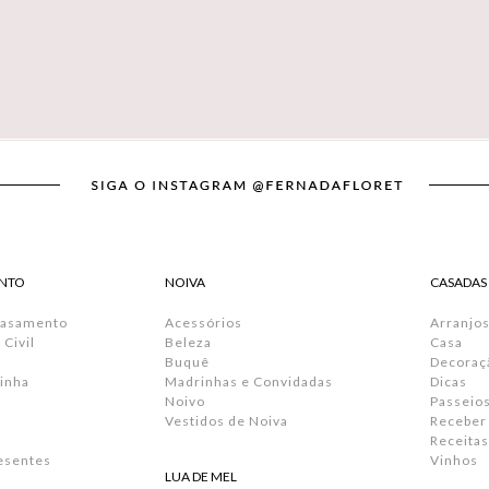
NTO
NOIVA
CASADAS
Casamento
Acessórios
Arranjos
Civil
Beleza
Casa
Buquê
Decoraç
inha
Madrinhas e Convidadas
Dicas
Noivo
Passeio
Vestidos de Noiva
Receber
Receitas
resentes
Vinhos
LUA DE MEL