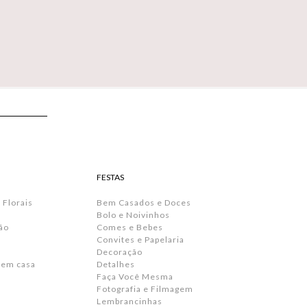
FESTAS
 Florais
Bem Casados e Doces
Bolo e Noivinhos
ão
Comes e Bebes
Convites e Papelaria
s
Decoração
 em casa
Detalhes
Faça Você Mesma
Fotografia e Filmagem
Lembrancinhas