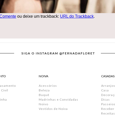
Comente
ou deixe um trackback:
URL do Trackback
.
NTO
NOIVA
CASADAS
Casamento
Acessórios
Arranjos
Civil
Beleza
Casa
Buquê
Decoraç
inha
Madrinhas e Convidadas
Dicas
Noivo
Passeio
Vestidos de Noiva
Receber
Receitas