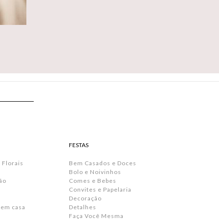
FESTAS
 Florais
Bem Casados e Doces
Bolo e Noivinhos
ão
Comes e Bebes
Convites e Papelaria
s
Decoração
 em casa
Detalhes
Faça Você Mesma