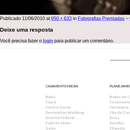
Publicado
11/06/2010
at
950 × 633
in
Fotografias Premiadas
~
Deixe uma resposta
Você precisa fazer o
login
para publicar um comentário.
CASAMENTOS REAIS
PLANEJAME
Bahia
Bodas de 
Ceará
Casamento 
Centro-Oeste
Cerimônia
Destination Wedding
Chá de Coz
Distrito Federal
Dicas
Espírito Santo
Dúvidas
Goiás
Etiqueta