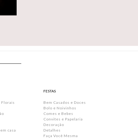
FESTAS
 Florais
Bem Casados e Doces
Bolo e Noivinhos
ão
Comes e Bebes
Convites e Papelaria
s
Decoração
 em casa
Detalhes
Faça Você Mesma