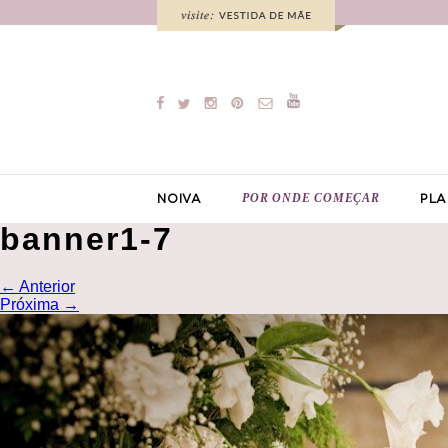
POR ONDE COMEÇAR
NOIVA
PLA
banner1-7
←
Anterior
Próxima
→