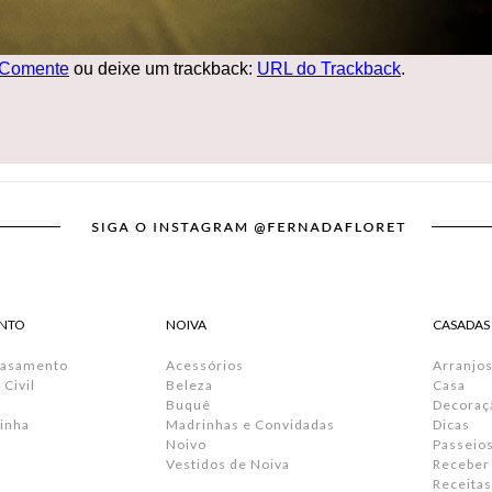
Comente
ou deixe um trackback:
URL do Trackback
.
NTO
NOIVA
CASADAS
Casamento
Acessórios
Arranjos
Civil
Beleza
Casa
Buquê
Decoraç
inha
Madrinhas e Convidadas
Dicas
Noivo
Passeio
Vestidos de Noiva
Receber
Receitas