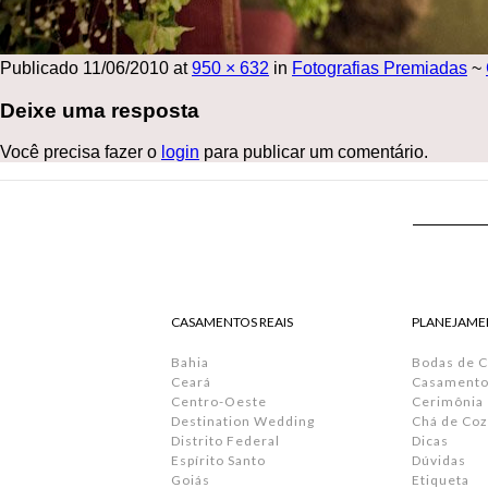
Publicado
11/06/2010
at
950 × 632
in
Fotografias Premiadas
~
Deixe uma resposta
Você precisa fazer o
login
para publicar um comentário.
CASAMENTOS REAIS
PLANEJAME
Bahia
Bodas de 
Ceará
Casamento 
Centro-Oeste
Cerimônia
Destination Wedding
Chá de Coz
Distrito Federal
Dicas
Espírito Santo
Dúvidas
Goiás
Etiqueta