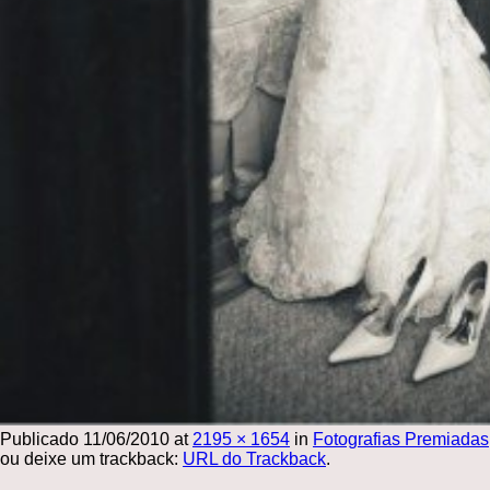
Publicado
11/06/2010
at
2195 × 1654
in
Fotografias Premiadas
ou deixe um trackback:
URL do Trackback
.