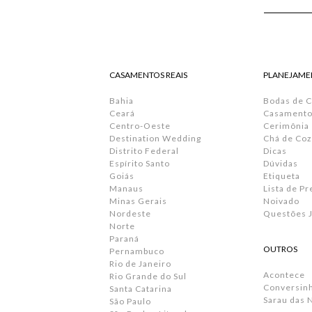
CASAMENTOS REAIS
PLANEJAME
Bahia
Bodas de 
Ceará
Casamento 
Centro-Oeste
Cerimônia
Destination Wedding
Chá de Coz
Distrito Federal
Dicas
Espírito Santo
Dúvidas
Goiás
Etiqueta
Manaus
Lista de P
Minas Gerais
Noivado
Nordeste
Questões J
Norte
Paraná
OUTROS
Pernambuco
Rio de Janeiro
Acontece
Rio Grande do Sul
Conversin
Santa Catarina
Sarau das 
São Paulo