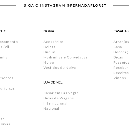
NTO
NOIVA
CASADAS
Casamento
Acessórios
Arranjos
Civil
Beleza
Casa
Buquê
Decoraç
inha
Madrinhas e Convidadas
Dicas
Noivo
Passeio
Vestidos de Noiva
Receber
Receitas
resentes
Vinhos
LUA DE MEL
urídicas
Casar em Las Vegas
Dicas de Viagens
Internacional
Nacional
has
Noivas