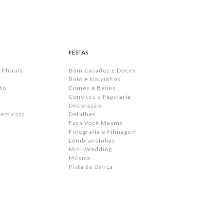
FESTAS
 Florais
Bem Casados e Doces
Bolo e Noivinhos
ão
Comes e Bebes
Convites e Papelaria
s
Decoração
 em casa
Detalhes
Faça Você Mesma
Fotografia e Filmagem
Lembrancinhas
Mini-Wedding
Música
Pista de Dança