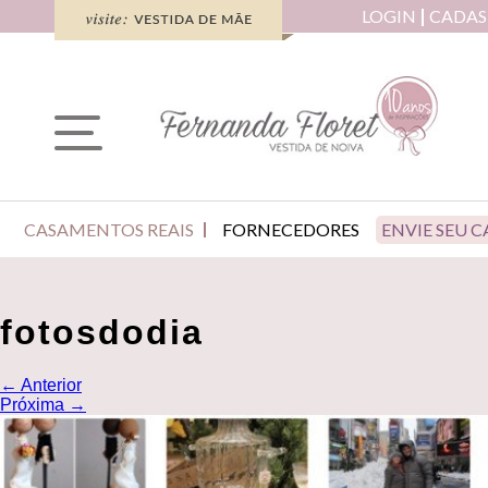
LOGIN
CADAS
CASAMENTOS REAIS
FORNECEDORES
ENVIE SEU 
fotosdodia
←
Anterior
Próxima
→