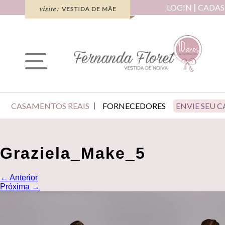
LOGIN
CADAS
CASAMENTOS REAIS
FORNECEDORES
ENVIE SEU 
Graziela_Make_5
←
Anterior
Próxima
→