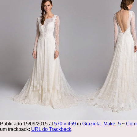
Publicado
15/09/2015
at
570 × 459
in
Graziela_Make_5
~
Com
um trackback:
URL do Trackback
.