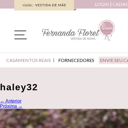
LOGIN
CADAS
CASAMENTOS REAIS
FORNECEDORES
ENVIE SEU 
haley32
←
Anterior
Próxima
→