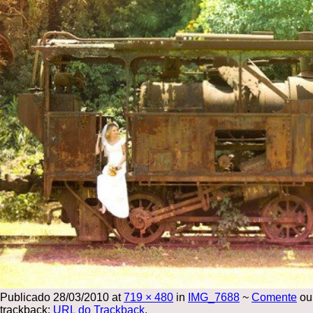
Publicado
28/03/2010
at
719 × 480
in
IMG_7688
~
Comente
ou
trackback:
URL do Trackback
.