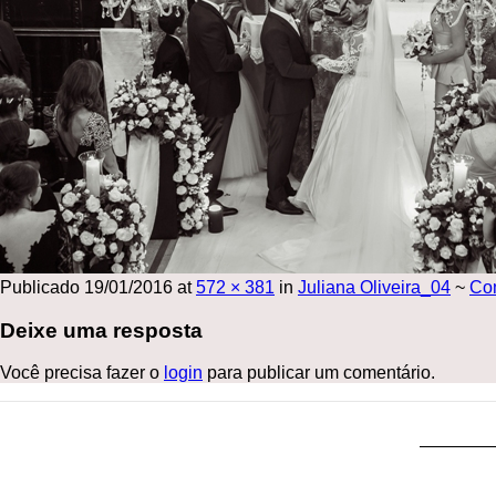
Publicado
19/01/2016
at
572 × 381
in
Juliana Oliveira_04
~
Co
Deixe uma resposta
Você precisa fazer o
login
para publicar um comentário.