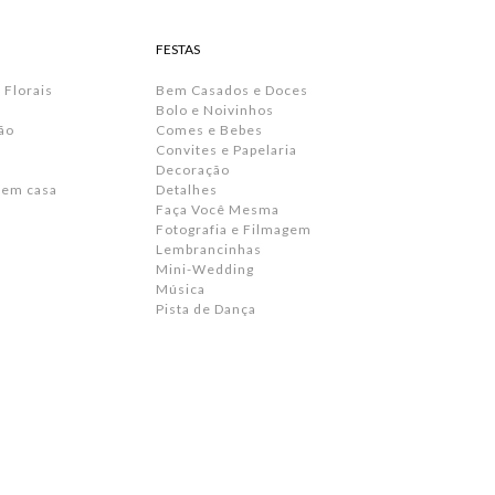
FESTAS
 Florais
Bem Casados e Doces
Bolo e Noivinhos
ão
Comes e Bebes
Convites e Papelaria
s
Decoração
 em casa
Detalhes
Faça Você Mesma
Fotografia e Filmagem
Lembrancinhas
Mini-Wedding
Música
Pista de Dança