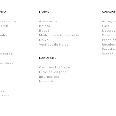
NTO
NOIVA
CASADAS
Casamento
Acessórios
Arranjos
Civil
Beleza
Casa
Buquê
Decoraç
inha
Madrinhas e Convidadas
Dicas
Noivo
Passeio
Vestidos de Noiva
Receber
Receitas
resentes
Vinhos
LUA DE MEL
urídicas
Casar em Las Vegas
Dicas de Viagens
Internacional
Nacional
has
Noivas