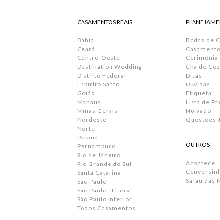
CASAMENTOS REAIS
PLANEJAME
Bahia
Bodas de 
Ceará
Casamento 
Centro-Oeste
Cerimônia
Destination Wedding
Chá de Coz
Distrito Federal
Dicas
Espírito Santo
Dúvidas
Goiás
Etiqueta
Manaus
Lista de P
Minas Gerais
Noivado
Nordeste
Questões J
Norte
Paraná
OUTROS
Pernambuco
Rio de Janeiro
Acontece
Rio Grande do Sul
Conversin
Santa Catarina
Sarau das 
São Paulo
São Paulo - Litoral
São Paulo Interior
Todos Casamentos