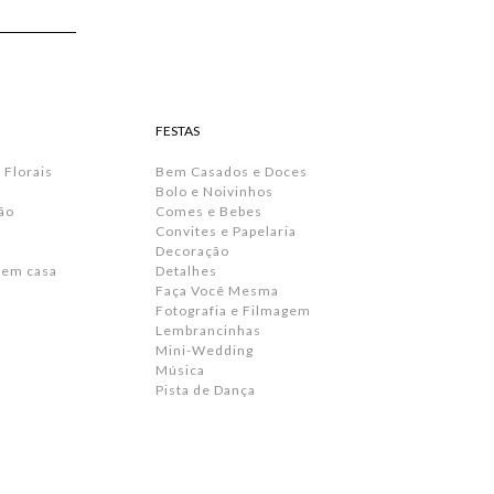
FESTAS
 Florais
Bem Casados e Doces
Bolo e Noivinhos
ão
Comes e Bebes
Convites e Papelaria
s
Decoração
 em casa
Detalhes
Faça Você Mesma
Fotografia e Filmagem
Lembrancinhas
Mini-Wedding
Música
Pista de Dança