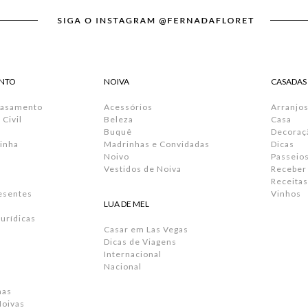
NTO
NOIVA
CASADAS
Casamento
Acessórios
Arranjos
Civil
Beleza
Casa
Buquê
Decoraç
inha
Madrinhas e Convidadas
Dicas
Noivo
Passeio
Vestidos de Noiva
Receber
Receitas
resentes
Vinhos
LUA DE MEL
urídicas
Casar em Las Vegas
Dicas de Viagens
Internacional
Nacional
has
Noivas