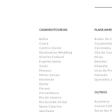
CASAMENTOS REAIS
PLANEJAME
Bahia
Bodas de 
Ceará
Casamento 
Centro-Oeste
Cerimônia
Destination Wedding
Chá de Coz
Distrito Federal
Dicas
Espírito Santo
Dúvidas
Goiás
Etiqueta
Manaus
Lista de P
Minas Gerais
Noivado
Nordeste
Questões J
Norte
Paraná
OUTROS
Pernambuco
Rio de Janeiro
Acontece
Rio Grande do Sul
Conversin
Santa Catarina
Sarau das 
São Paulo