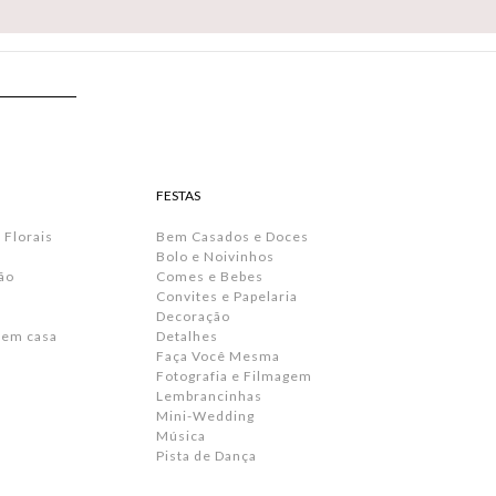
FESTAS
 Florais
Bem Casados e Doces
Bolo e Noivinhos
ão
Comes e Bebes
Convites e Papelaria
s
Decoração
 em casa
Detalhes
Faça Você Mesma
Fotografia e Filmagem
Lembrancinhas
Mini-Wedding
Música
Pista de Dança