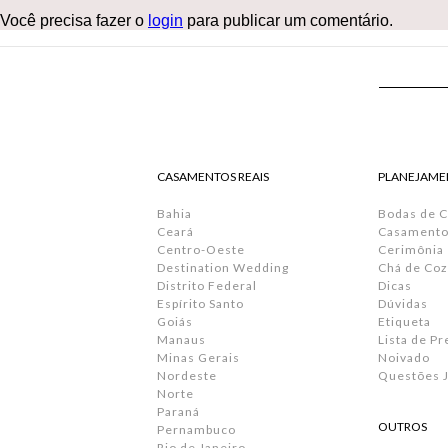
Você precisa fazer o
login
para publicar um comentário.
CASAMENTOS REAIS
PLANEJAME
Bahia
Bodas de 
Ceará
Casamento 
Centro-Oeste
Cerimônia
Destination Wedding
Chá de Coz
Distrito Federal
Dicas
Espírito Santo
Dúvidas
Goiás
Etiqueta
Manaus
Lista de P
Minas Gerais
Noivado
Nordeste
Questões J
Norte
Paraná
OUTROS
Pernambuco
Rio de Janeiro