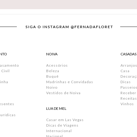
NTO
NOIVA
CASADAS
Casamento
Acessórios
Arranjos
Civil
Beleza
Casa
Buquê
Decoraç
inha
Madrinhas e Convidadas
Dicas
Noivo
Passeio
Vestidos de Noiva
Receber
Receitas
resentes
Vinhos
LUA DE MEL
urídicas
Casar em Las Vegas
Dicas de Viagens
Internacional
Nacional