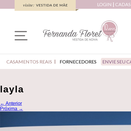
LOGIN
CADAS
CASAMENTOS REAIS
FORNECEDORES
ENVIE SEU 
layla
←
Anterior
Próxima
→